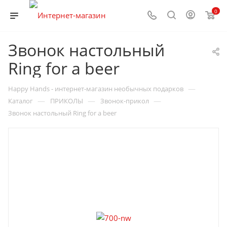
0
Звонок настольный
Ring for a beer
—
Happy Hands - интернет-магазин необычных подарков
—
—
—
Каталог
ПРИКОЛЫ
Звонок-прикол
Звонок настольный Ring for a beer