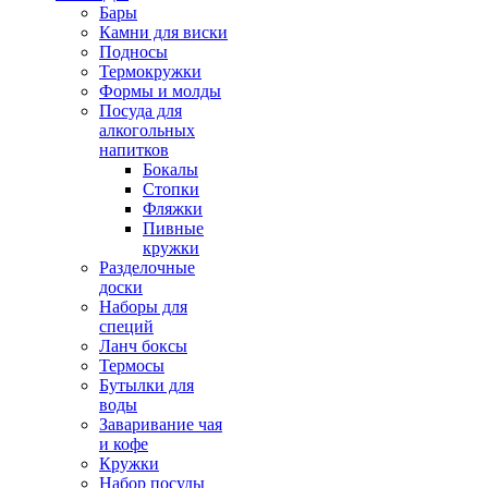
Бары
Камни для виски
Подносы
Термокружки
Формы и молды
Посуда для
алкогольных
напитков
Бокалы
Стопки
Фляжки
Пивные
кружки
Разделочные
доски
Наборы для
специй
Ланч боксы
Термосы
Бутылки для
воды
Заваривание чая
и кофе
Кружки
Набор посуды