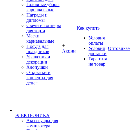
Головные уборы
карнавальные
Награды и
дипломы
Свечи и топперы
Как купить
для торта
Маски
Условия
карнавальные
оплаты
Посуда для
Условия
Оптовика
Акции
праздников
доставки
Урашения и
Гарантия
декорации
на товар
Хлопушки
Открытки и
конверты для
денег
ЭЛЕКТРОНИКА
Аксессуары для
компьютера