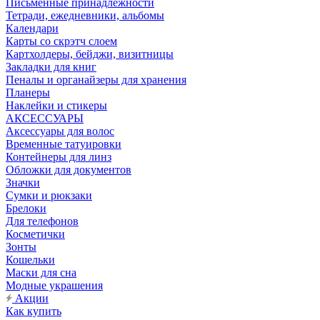
Письменные принадлежности
Тетради, ежедневники, альбомы
Календари
Карты со скрэтч слоем
Картхолдеры, бейджи, визитницы
Закладки для книг
Пеналы и органайзеры для хранения
Планеры
Наклейки и стикеры
АКСЕССУАРЫ
Аксессуары для волос
Временные татуировки
Контейнеры для линз
Обложки для документов
Значки
Сумки и рюкзаки
Брелоки
Для телефонов
Косметички
Зонты
Кошельки
Маски для сна
Модные украшения
Акции
Как купить