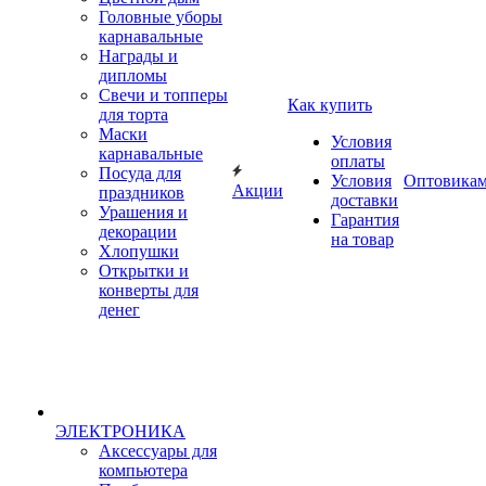
Головные уборы
карнавальные
Награды и
дипломы
Свечи и топперы
Как купить
для торта
Маски
Условия
карнавальные
оплаты
Посуда для
Условия
Оптовика
Акции
праздников
доставки
Урашения и
Гарантия
декорации
на товар
Хлопушки
Открытки и
конверты для
денег
ЭЛЕКТРОНИКА
Аксессуары для
компьютера