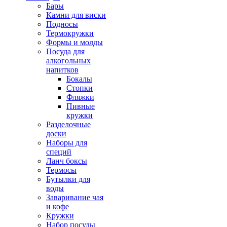
Бары
Камни для виски
Подносы
Термокружки
Формы и молды
Посуда для
алкогольных
напитков
Бокалы
Стопки
Фляжки
Пивные
кружки
Разделочные
доски
Наборы для
специй
Ланч боксы
Термосы
Бутылки для
воды
Заваривание чая
и кофе
Кружки
Набор посуды