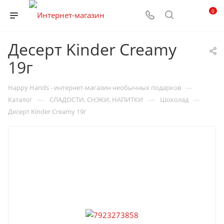
0
Десерт Kinder Creamy
19г
—
Happy Hands - интернет-магазин необычных подарков
—
—
—
Каталог
СЛАДОСТИ, СНЭКИ, НАПИТКИ
Шоколад
Десерт Kinder Creamy 19г