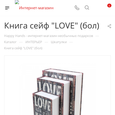
0
Книга сейф "LOVE" (бол)
—
Happy Hands - интернет-магазин необычных подарков
—
—
—
Каталог
ИНТЕРЬЕР
Шкатулки
Книга сейф "LOVE" (бол)