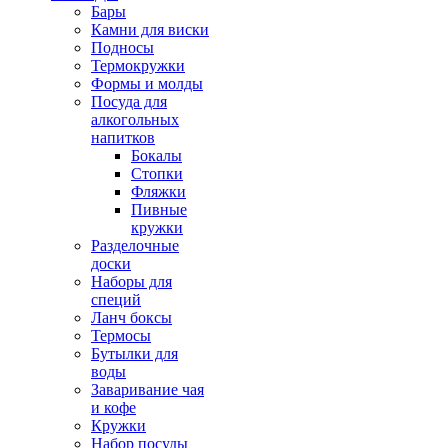
Бары
Камни для виски
Подносы
Термокружки
Формы и молды
Посуда для
алкогольных
напитков
Бокалы
Стопки
Фляжки
Пивные
кружки
Разделочные
доски
Наборы для
специй
Ланч боксы
Термосы
Бутылки для
воды
Заваривание чая
и кофе
Кружки
Набор посуды