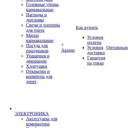
Головные уборы
карнавальные
Награды и
дипломы
Свечи и топперы
Как купить
для торта
Маски
Условия
карнавальные
оплаты
Посуда для
Условия
Оптовика
Акции
праздников
доставки
Урашения и
Гарантия
декорации
на товар
Хлопушки
Открытки и
конверты для
денег
ЭЛЕКТРОНИКА
Аксессуары для
компьютера