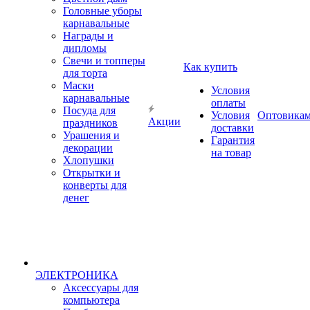
Головные уборы
карнавальные
Награды и
дипломы
Свечи и топперы
Как купить
для торта
Маски
Условия
карнавальные
оплаты
Посуда для
Условия
Оптовика
Акции
праздников
доставки
Урашения и
Гарантия
декорации
на товар
Хлопушки
Открытки и
конверты для
денег
ЭЛЕКТРОНИКА
Аксессуары для
компьютера