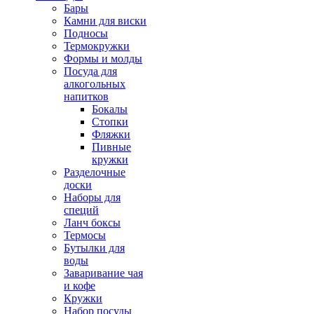
Бары
Камни для виски
Подносы
Термокружки
Формы и молды
Посуда для
алкогольных
напитков
Бокалы
Стопки
Фляжки
Пивные
кружки
Разделочные
доски
Наборы для
специй
Ланч боксы
Термосы
Бутылки для
воды
Заваривание чая
и кофе
Кружки
Набор посуды