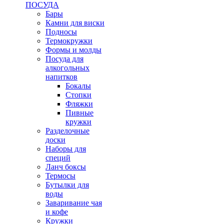
ПОСУДА
Бары
Камни для виски
Подносы
Термокружки
Формы и молды
Посуда для
алкогольных
напитков
Бокалы
Стопки
Фляжки
Пивные
кружки
Разделочные
доски
Наборы для
специй
Ланч боксы
Термосы
Бутылки для
воды
Заваривание чая
и кофе
Кружки